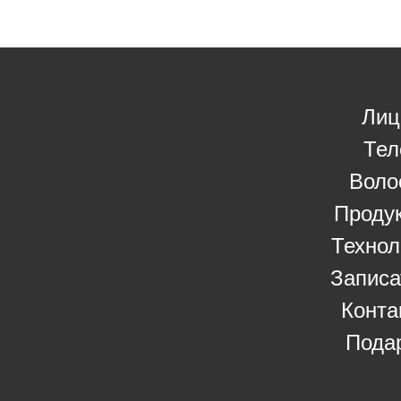
Лиц
Тел
Воло
Проду
Технол
Записа
Конта
Пода