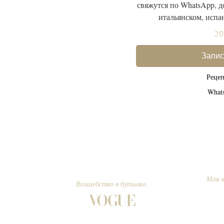
свяжутся по WhatsApp, д
итальянском, испан
20
Запис
Реце
What
Моя к
Волшебство в бутылке.