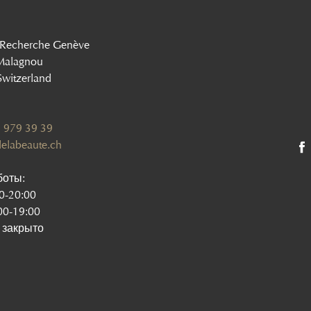
 Recherche Genève
Malagnou
witzerland
 979 39 39
elabeaute.ch
боты:
00-20:00
00-19:00
 закрыто