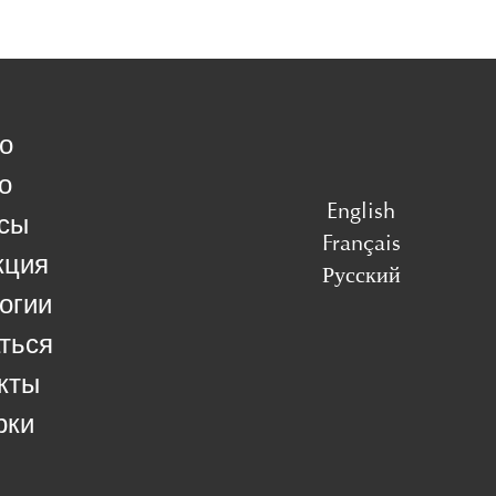
о
о
English
сы
Français
кция
Русский
огии
ться
кты
рки