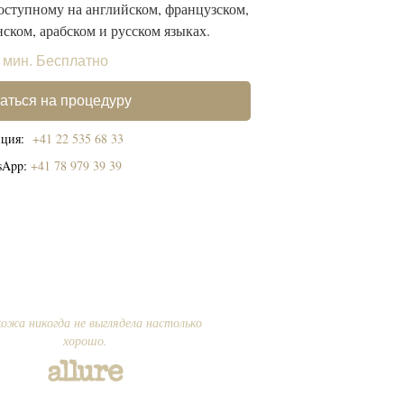
оступному на английском, французском,
ском, арабском и русском языках.
 мин. Бесплатно
аться на процедуру
пция:
+41 22 535 68 33
sApp:
+41 78 979 39 39
ожа никогда не выглядела настолько
хорошо.